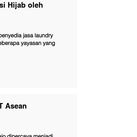
i Hijab oleh
enyedia jasa laundry
beberapa yayasan yang
T Asean
jo dipercaya menjadi