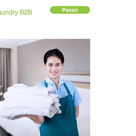
Pesan
aundry B2B