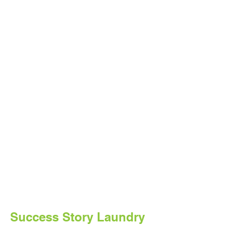
Pasti Untung
Anda tentukan sendiri berapa harga
dari Anda ke QnC Laundry!
Dibayar Cepat
Tagihan Anda dibayar H+1 sejak cucian
diantar, tidak perlu tunggu setiap
bulan.
Success Story Laundry