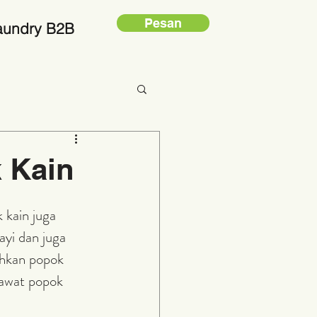
Pesan
aundry B2B
 Kain
kain juga 
yi dan juga 
ihkan popok 
rawat popok 