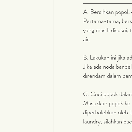
A. Bersihkan popok 
Pertama-tama, bersih
yang masih disusui, 
air.
B. Lakukan ini jika 
Jika ada noda bandel
direndam dalam camp
C. Cuci popok dala
Masukkan popok ke d
diperbolehkan oleh 
laundry, silahkan bac