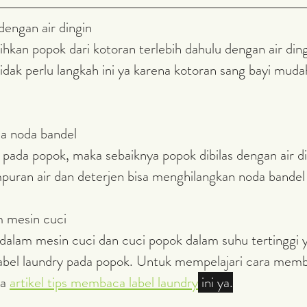
dengan air dingin
kan popok dari kotoran terlebih dahulu dengan air ding
tidak perlu langkah ini ya karena kotoran sang bayi muda
ada noda bandel
 pada popok, maka sebaiknya popok dibilas dengan air di
uran air dan deterjen bisa menghilangkan noda bandel 
m mesin cuci
alam mesin cuci dan cuci popok dalam suhu tertinggi 
label laundry pada popok. Untuk mempelajari cara memb
a 
artikel tips membaca label laundry
 ini ya.