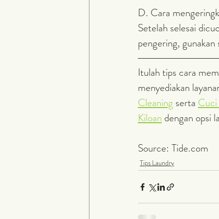
D. Cara mengering
Setelah selesai dicu
pengering, gunakan 
Itulah tips cara me
menyediakan layanan
Cleaning
 serta 
Cuci
Kiloan
 dengan opsi l
Source: Tide.com
Tips Laundry