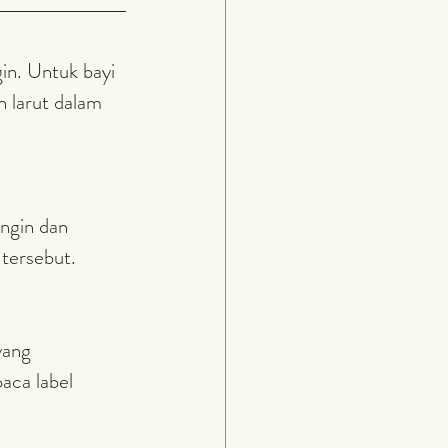
in. Untuk bayi 
h larut dalam 
ngin dan 
tersebut.
yang 
aca label 