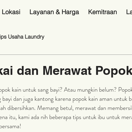
Lokasi
Layanan & Harga
Kemitraan
L
ips Usaha Laundry
kai dan Merawat Popok
popok kain untuk sang bayi? Atau mungkin belum? Popok 
 bayi dan juga kantong karena popok kain aman untuk ba
etelah dibersihkan. Memang betul, merawat dan members
ena itu, kami ada nih beberapa tips untuk ibu untuk me
 bersama!