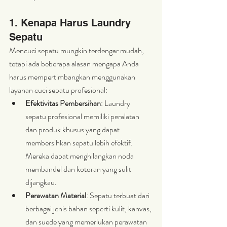
1. Kenapa Harus Laundry 
Sepatu
Mencuci sepatu mungkin terdengar mudah, 
tetapi ada beberapa alasan mengapa Anda 
harus mempertimbangkan menggunakan 
layanan cuci sepatu profesional:
Efektivitas Pembersihan
: Laundry 
sepatu profesional memiliki peralatan 
dan produk khusus yang dapat 
membersihkan sepatu lebih efektif. 
Mereka dapat menghilangkan noda 
membandel dan kotoran yang sulit 
dijangkau.
Perawatan Material
: Sepatu terbuat dari 
berbagai jenis bahan seperti kulit, kanvas, 
dan suede yang memerlukan perawatan 