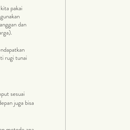
kita pakai 
nggunakan 
langgan dan 
rga). 
endapatkan 
i rugi tunai 
put sesuai 
epan juga bisa 
an metode apa 