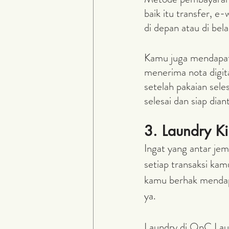
baik itu transfer, 
di depan atau di bel
Kamu juga mendapatk
menerima nota digita
setelah pakaian sele
selesai dan siap diant
3. Laundry 
Ingat yang antar je
setiap transaksi kam
kamu berhak mendapa
ya.
Laundry di QnC Laun