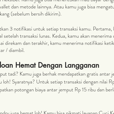
e-wallet dan metode lainnya. Atau kamu juga bisa menga
akang (sebelum bersih dikirim).
an 3 notifikasi untuk setiap transaksi kamu. Pertama,
l setelah transaksi lunas. Kedua, kamu akan menerima d
sai direkam dan terakhir, kamu menerima notifikasi keti
ar / diambil.
Kiloan Hemat Dengan Langganan
mput tadi? Kamu juga berhak mendapatkan gratis antar 
u loh! Syaratnya? Untuk setiap transaksi dengan nilai Rp
tkan potongan biaya antar jemput Rp 15 ribu dan berla
dry juga hemat loh! Kamu bisa nikmati layanan Cuci Ke