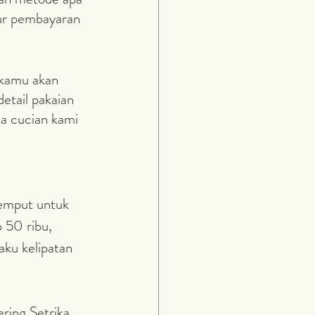
tur pembayaran 
 kamu akan 
etail pakaian 
ka cucian kami 
jemput untuk 
 50 ribu, 
ku kelipatan 
ring Setrika 