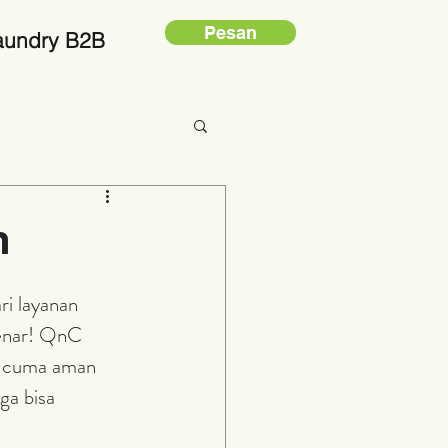
Pesan
aundry B2B
n
i layanan 
benar! QnC 
ak cuma aman 
ga bisa 