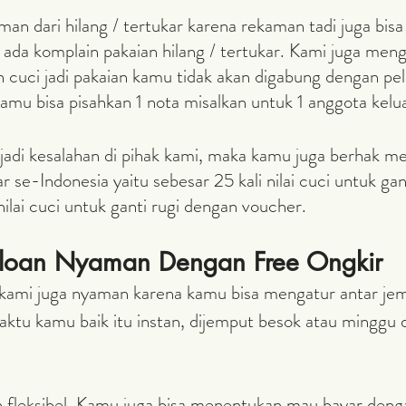
an dari hilang / tertukar karena rekaman tadi juga bisa 
ka ada komplain pakaian hilang / tertukar. Kami juga me
n cuci jadi pakaian kamu tidak akan digabung dengan pe
kamu bisa pisahkan 1 nota misalkan untuk 1 anggota kelua
rjadi kesalahan di pihak kami, maka kamu juga berhak m
ar se-Indonesia yaitu sebesar 25 kali nilai cuci untuk gant
nilai cuci untuk ganti rugi dengan voucher.
iloan Nyaman Dengan Free Ongkir
ami juga nyaman karena kamu bisa mengatur antar jem
ktu kamu baik itu instan, dijemput besok atau minggu d
fleksibel. Kamu juga bisa menentukan mau bayar deng