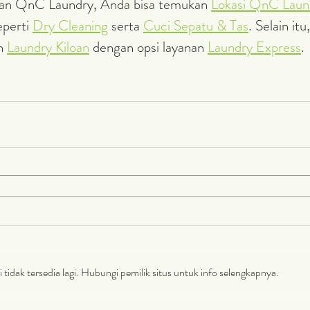
nan QnC Laundry, Anda bisa 
temukan 
Lokasi QnC Laun
perti 
Dry Cleaning
 serta 
Cuci Sepatu & Tas
. Selain itu
n 
Laundry Kiloan
 dengan opsi layanan 
Laundry Express
.
tidak tersedia lagi. Hubungi pemilik situs untuk info selengkapnya.