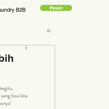
Pesan
aundry B2B
bih
begitu, 
yang bisa kita 
psnya!