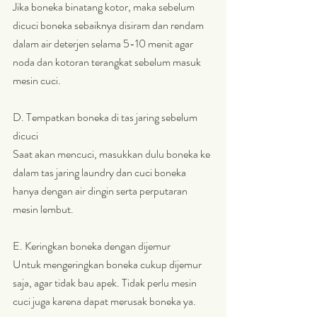
Jika boneka binatang kotor, maka sebelum 
dicuci boneka sebaiknya disiram dan rendam 
dalam air deterjen selama 5-10 menit agar 
noda dan kotoran terangkat sebelum masuk 
mesin cuci.
D. Tempatkan boneka di tas jaring sebelum 
dicuci
Saat akan mencuci, masukkan dulu boneka ke 
dalam tas jaring laundry dan cuci boneka 
hanya dengan air dingin serta perputaran 
mesin lembut. 
E. Keringkan boneka dengan dijemur
Untuk mengeringkan boneka cukup dijemur 
saja, agar tidak bau apek. Tidak perlu mesin 
cuci juga karena dapat merusak boneka ya.