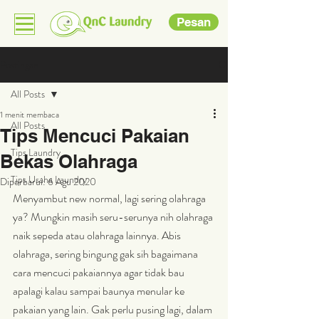
Pesan
Postingan
All Posts
1 menit membaca
All Posts
Tips Mencuci Pakaian
Tips Laundry
Bekas Olahraga
Tips Usaha Laundry
Diperbarui:
6 Agu 2020
Menyambut new normal, lagi sering olahraga 
ya? Mungkin masih seru-serunya nih olahraga 
naik sepeda atau olahraga lainnya. Abis 
olahraga, sering bingung gak sih bagaimana 
cara mencuci pakaiannya agar tidak bau 
apalagi kalau sampai baunya menular ke 
pakaian yang lain. Gak perlu pusing lagi, dalam 