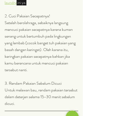
laundry
 ini ya.
2. Cuci Pakaian Secepatnya!
Setelah berolahraga, sebaiknya langsung 
mencuci pakaian secepatnya karena kuman 
senang untuk bertumbuh pada lingkungan 
yang lembab (cocok banget tuh pakaian yang 
basah dengan keringat). Oleh karena itu, 
keringkan pakaian secepatnya bahkan jika 
kamu berencana untuk mencuci pakaian 
tersebut nanti.
3. Rendam Pakaian Sebelum Dicuci
Untuk melawan bau, rendam pakaian tersebut 
dalam deterjen selama 15-30 menit sebelum 
dicuci.