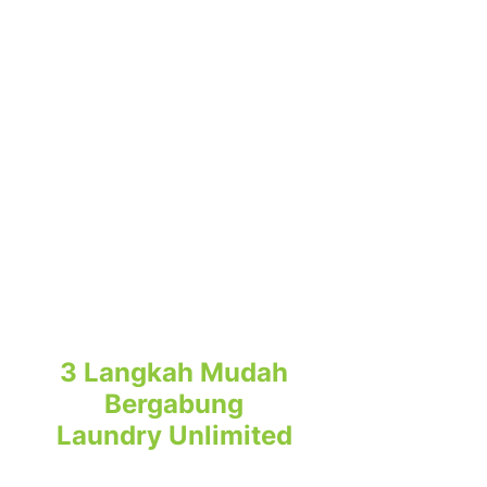
Cukup bayar sekali dan
nikmati Laundry Premium
Hemat & Mudah dengan
Unlimited Laundry
Santai Dengan
Pengantaran Langsung
Nikmati lebih banyak waktu &
tenaga luang dengan layanan
antar jemput kami, Gratis!*
S&K Berlaku*
3 Langkah Mudah
Bergabung
Laundry Unlimited