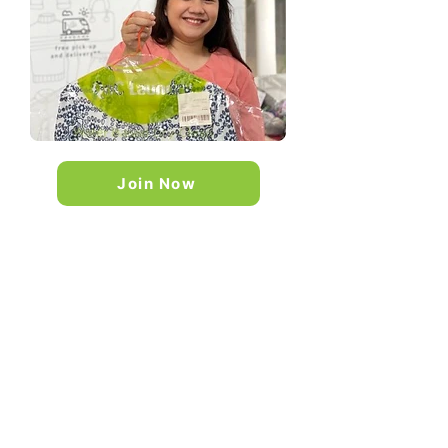
Join Now
Drop & Go,
Kapanpun Dimanapun
Anda cukup Drop & Go di
outlet pilihan Anda atau pesan
secara online. Gratis Antar
Jemput!*
Bayar Sekali
Laundry Sepuasnya