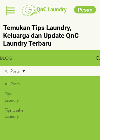
Pesan
Temukan Tips Laundry,
Keluarga dan Update QnC
Laundry Terbaru
BLOG
All Posts
All Posts
Tips
Laundry
Tips Usaha
Laundry