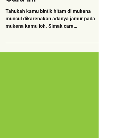
Mukena Putih Dengan 5
Cara ini
Tahukah kamu bintik hitam di mukena
muncul dikarenakan adanya jamur pada
mukena kamu loh. Simak cara
menghilangkannya di sini!