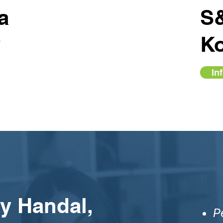
a
S
y
K
In
y Handal,
P