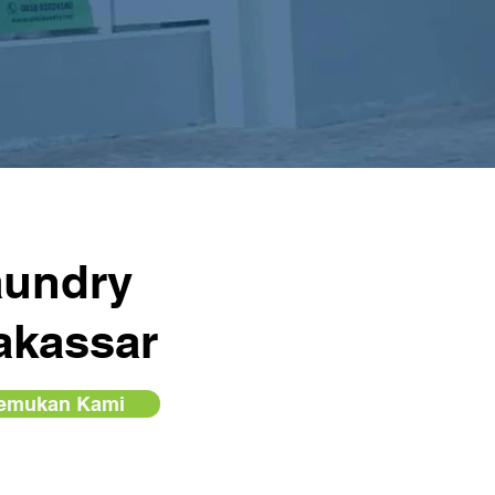
aundry
akassar
emukan Kami