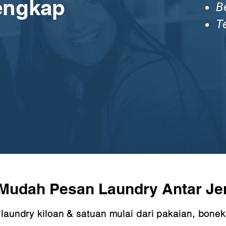
engkap
B
T
Mudah Pesan Laundry Antar Je
laundry kiloan & satuan mulai dari pakaian, bonek