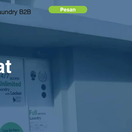
Pesan
aundry B2B
at