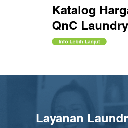
Katalog Harg
QnC Laundr
Info Lebih Lanjut
Layanan Laundr