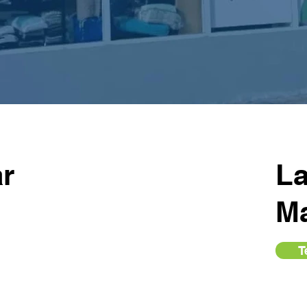
r
L
M
T