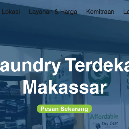
Lokasi
Layanan & Harga
Kemitraan
L
aundry Terdek
Makassar
Pesan Sekarang