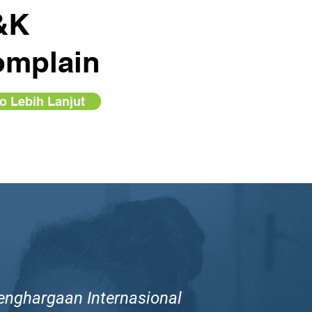
&K
omplain
fo Lebih Lanjut
enghargaan Internasional