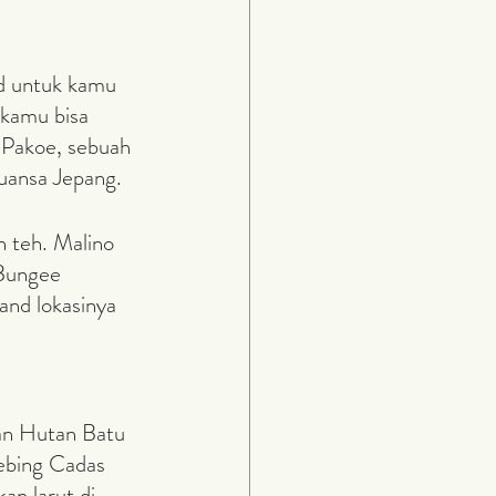
 kamu bisa 
 Pakoe, sebuah 
uansa Jepang.
 Bungee 
and lokasinya 
ebing Cadas 
an larut di 