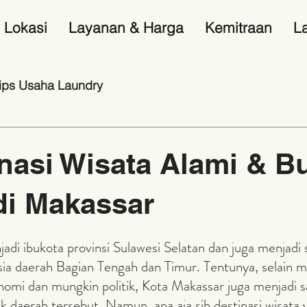
Lokasi
Layanan & Harga
Kemitraan
L
ips Usaha Laundry
inasi Wisata Alami & B
di Makassar
adi ibukota provinsi Sulawesi Selatan dan juga menjadi s
ia daerah Bagian Tengah dan Timur. Tentunya, selain me
omi dan mungkin politik, Kota Makassar juga menjadi sa
uk daerah tersebut. Namun, apa aja sih destinasi wisata 