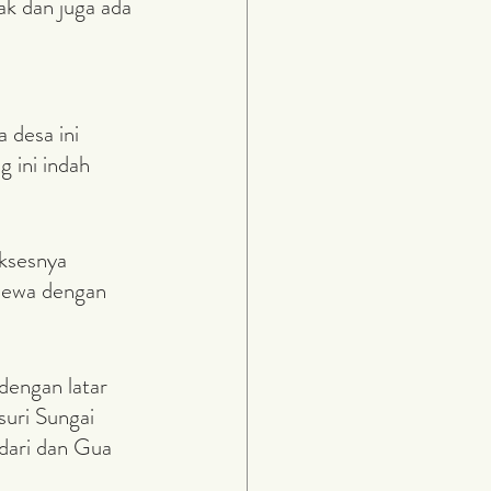
k dan juga ada 
ini indah 
sewa dengan 
uri Sungai 
adari dan Gua 