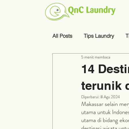
All Posts
Tips Laundry
T
5 menit membaca
14 Dest
terunik 
Diperbarui:
8 Agu 2024
Makassar selain menj
utama untuk Indones
utama di bidang ekon
destinasi wisata unt