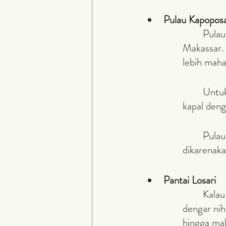
Pulau Kapopos
	Pulau Kapoposang juga merupakan salah satu pulau kecil di sekitar Kota 
Makassar. 
lebih maha
	Untuk mencapai Pulau Kapoposang, Anda bisa menggunakan jasa sewa 
kapal deng
	Pula
dikarenak
Pantai Losari
	Kalau kamu sudah berniat untuk pergi ke Kota Makassar, kamu pasti pernah 
dengar nih 
hingga mal