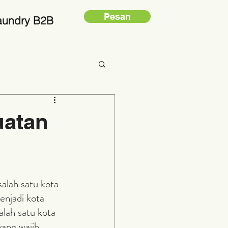
Pesan
aundry B2B
uatan
alah satu kota 
njadi kota 
lah satu kota 
yang wajib 