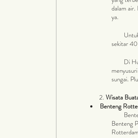
dalam air.
ya.
	Untuk mengunjungi Hutan Batu ini, kamu harus siap menempuh jarak 
sekitar 40
	Di Hutan Batu ini, kamu bisa menikmati keindahan alam yang ada seperti 
menyusuri 
sungai. Pl
	2. 
Wisata Buat
Benteng Rott
	Benteng Rotterdam atau kerap disebut oleh warga Makassar dengan 
Benteng P
Rotterdam