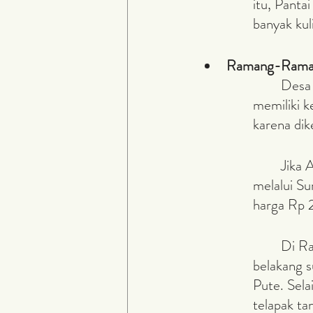
itu, Panta
banyak kul
Ramang-Rama
	Desa Ramang-Ramang berlokasi di Kabupaten Maros dimana desa ini 
memiliki 
karena dik
	Jika Anda ingin mengunjungi desa ini, maka Anda bisa mengaksesnya 
melalui Su
harga Rp
	Di Ramang-Ramang, Anda bisa mengumpulkan koleksi foto dengan latar 
belakang s
Pute. Sela
telapak ta