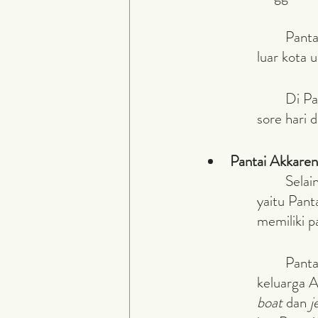
	Pantai ini berlokasi tepat di Kota Makassar, jadi kamu gak perlu jauh-jauh ke 
luar kota 
	Di Pantai Losari, kamu bisa menikmati melihat matahari tenggelam saat 
sore hari 
Pantai Akkare
	Selain Pantai Losari, Makassar juga memiliki pantai yang tidak kalah uniknya, 
yaitu Pant
memiliki p
	Pantai Akkarena menawarkan berbagai opsi kegiatan untuk Anda dan 
keluarga A
boat
 dan 
j