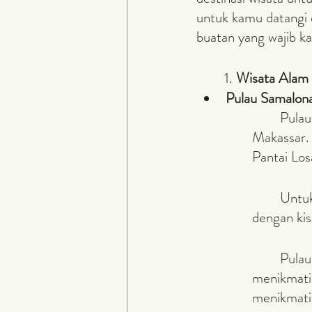
untuk kamu datangi d
buatan yang wajib ka
	1. 
Wisata Alam
Pulau Samalon
	Pulau Samalona adalah salah satu pulau kecil yang berada di pesisir Kota 
Makassar. 
Pantai Losa
	Untuk mencapai Pulau Samalona, Anda bisa menggunakan jasa sewa kapal 
dengan ki
	Pulau Samalona menawarkan berbagai kegiatan menarik. Anda bisa 
menikmati 
menikmati 