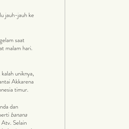
at malam hari.
antai Akkarena 
onesia timur.
perti 
banana 
 Atv. Selain 