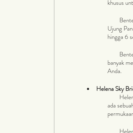
khusus unt
	Benteng Rotterdam sendiri terletak di Kota Makassar, tepatnya di Jalan 
Ujung Pan
hingga 6 
	Benteng Rotterdam adalah sebuah museum, jadi disini Anda bisa belajar 
banyak men
Anda.
Helena Sky Br
	Helena Sky Bridge terletak di dalam Taman Nasional Batimurung dimana 
ada sebuah
permukaan
	Helena Sky Bridge sendiri dapat diakses oleh wisatawan dari pukul 8 pagi 