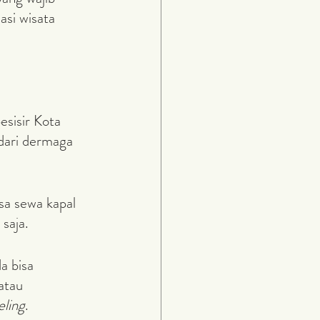
asi wisata 
dari dermaga 
saja.
atau 
eling
.