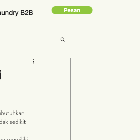
Pesan
aundry B2B
i
ak sedikit 