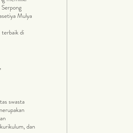
i Serpong 
asetiya Mulya 
, 
 merupakan 
an 
 kurikulum, dan 