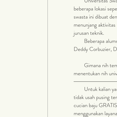
	Universitas Swasta dengan nama Universitas Atma Jaya yang kali ini juga terletak di 
beberapa lokasi sepe
swasta ini dibuat d
menunjang aktivitas 
jurusan teknik.
	Beberapa alumni dari Universitas Atma Jaya juga sangat keren-keren loh, yaitu 
Deddy Corbuzier, Di
	Gimana nih teman-teman, semoga setelah membaca artikel ini kamu sudah bisa 
menentukan nih univ
	Untuk kalian yang sudah tinggal di daerah tangerang selatan atau daerah BSD kalian 
tidak usah pusing t
cucian baju GRATIS
menggunakan layanan