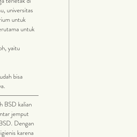
u, universitas 
rium untuk 
terutama untuk 
ya.
ntar jemput 
 BSD. Dengan 
gienis karena 