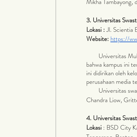
Mikha Tambayong, da
3. Universitas Swas
Lokasi :
 Jl. Scienti
Website: 
https://w
	Universitas Multimedia Nusantara, dari namanya saja kamu pasti sudah bisa menebak 
bahwa kampus ini ter
ini didirikan oleh 
perusahaan media ter
	Universitas swasta ini juga tentunya mencetak alumni yang tidak kalah keren seperti 
Chandra Liow, Gritt
4. Universitas Swast
Lokasi 
: BSD City K