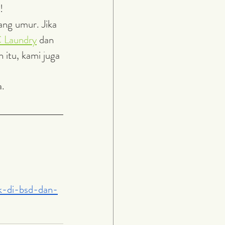
! 
ang umur. Jika 
 Laundry
 dan 
in itu, kami juga 
a. 
ik-di-bsd-dan-