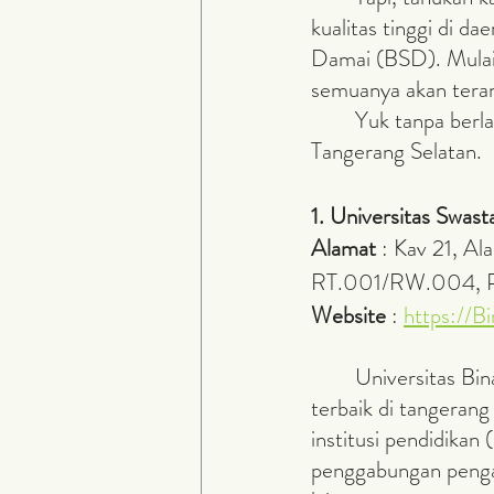
kualitas tinggi di d
Damai (BSD). Mulai 
semuanya akan teran
	Yuk tanpa berlama-lama mari kita langsung bahas 5 Universitas Swasta terbaik di 
Tangerang Selatan.
1. Universitas Swas
Alamat 
: Kav 21, Al
RT.001/RW.004, Pa
Website 
: 
https://Bi
	Universitas Bina Nusantara yang dimana merupakan salah satu universitas swasta 
terbaik di tangerang
institusi pendidikan
penggabungan pengaja