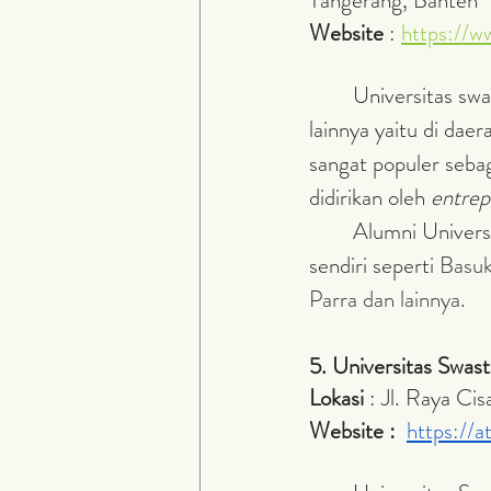
Tangerang, Banten
Website 
: 
https://w
	Universitas swasta kali ini juga tidak hanya mempunyai 1 lokasi saja namun ada lokasi 
lainnya yaitu di daer
sangat populer sebaga
didirikan oleh 
entrep
	Alumni Universitas swasta ini juga didominasi oleh mereka yang telah memiliki bisnis 
sendiri seperti 
Basuk
Parra dan lainnya.
5. Universitas Swas
Lokasi 
: Jl. Raya Ci
Website :  
https://a