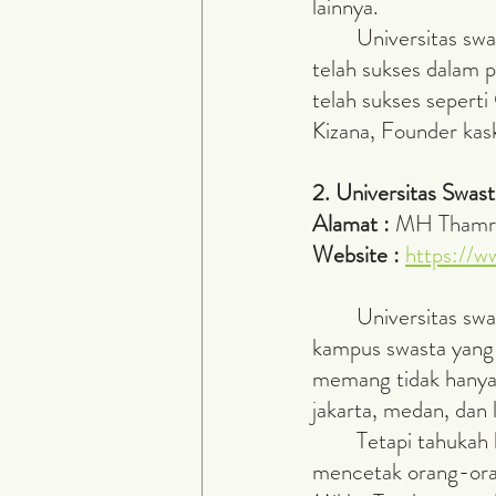
lainnya. 
	Universitas swasta ini terkenal dengan alumni dengan prestasi yang gemilang dan 
telah sukses dalam p
telah sukses sepert
Kizana, Founder kask
2. Universitas Swast
Alamat : 
MH Thamrin
Website : 
https://w
	Universitas swasta dengan nama Universitas Pelita Harapan merupakan salah satu 
kampus swasta yang 
memang tidak hanya 
jakarta, medan, dan l
 	Tetapi tahukah kalian, universitas swasta di tangerang selatan ini banyak sekali 
mencetak orang-oran