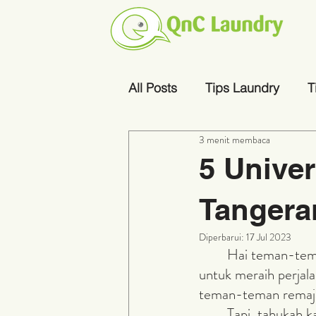
All Posts
Tips Laundry
T
3 menit membaca
5 Univer
Tangera
Diperbarui:
17 Jul 2023
	Hai teman-teman, seperti yang kita tahu sekarang pendidikan sangat dibutuhkan 
untuk meraih perjala
teman-teman remaja 
	Tapi, tahukah kalian ternyata banyak loh Universitas swasta ternama yang memiliki 