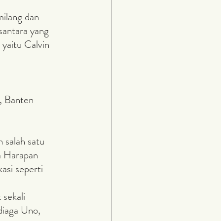
santara yang 
yaitu Calvin 
, Banten
a Harapan 
si seperti 
diaga Uno, 