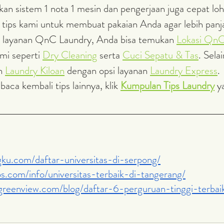
an sistem 1 nota 1 mesin dan pengerjaan juga cepat loh
 tips kami untuk membuat pakaian Anda agar lebih panj
 layanan QnC Laundry, Anda bisa 
temukan 
Lokasi QnC
mi seperti 
Dry Cleaning
 serta 
Cuci Sepatu & Tas
. Sela
n 
Laundry Kiloan
 dengan opsi layanan 
Laundry Express
.
 baca kembali tips lainnya, klik 
Kumpulan Tips Laundry
 y
gku.com/daftar-universitas-di-serpong/
s.com/info/universitas-terbaik-di-tangerang/
greenview.com/blog/daftar-6-perguruan-tinggi-terba