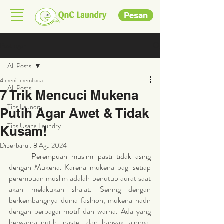
Pesan
Postingan
All Posts
4 menit membaca
All Posts
7 Trik Mencuci Mukena
Tips Laundry
Putih Agar Awet & Tidak
Tips Usaha Laundry
Kusam!
Diperbarui:
8 Agu 2024
	Perempuan muslim pasti tidak asing 
dengan Mukena. Karena m
ukena bagi setiap 
perempuan muslim adalah penutup aurat saat 
akan melakukan shalat. Seiring dengan 
berkembangnya dunia fashion, mukena hadir 
dengan berbagai motif dan warna. Ada yang 
berwarna putih, pastel, dan banyak lainnya. 