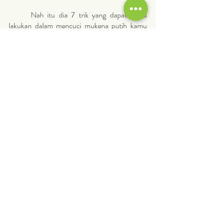
	Nah itu dia 7 trik yang dapat kamu 
lakukan dalam mencuci mukena putih kamu 
agar tidak cepat rusak, tahan lama, awet dan 
kamu jadi lebih menghemat pengeluaran deh! 
Semoga membantu yah… 
	Daripada stres dan pusing mencuci 
baju pesta kesayanganmu, coba aja 
Dry 
Cleaning
yang bisa digabungkan 
Laundry 
Express
 . Cucian baju pesta kesayanganmu 
akan dijemput oleh GrabExpress dari outlet 
laundry terdekat milik QnC Laundry. 
	Tidak hanya itu, QnC Laundry juga ada 
layanan 
Laundry Kiloan
 premium loh. Kamu 
bisa juga coba layanan 
Cuci Sepatu
 (semua 
jenis sepatu) dan Cuci Tas kami.
	Jika kamu ingin baca kembali tips 