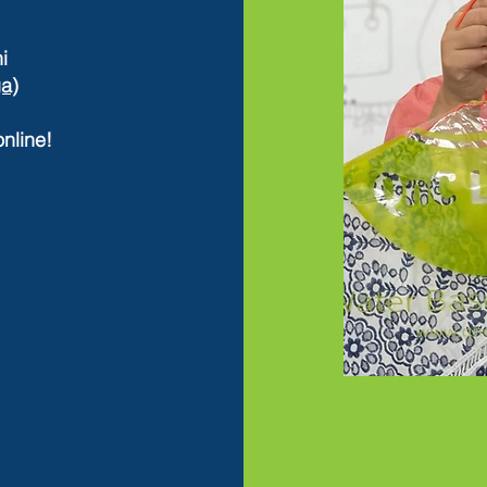
i
a)
nline!