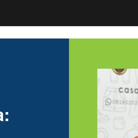
New Page
New Page
New Page
More
a: